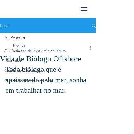
Post
All Posts
Monica
All Posts
1 de set. de 2020
3 min de leitura
Vida de Biólogo Offshore
Pesquisa
Todo biólogo que é 
Consumo Consciente
apaixonado pelo mar, sonha 
Curiosidades da Natureza
em trabalhar no mar. 